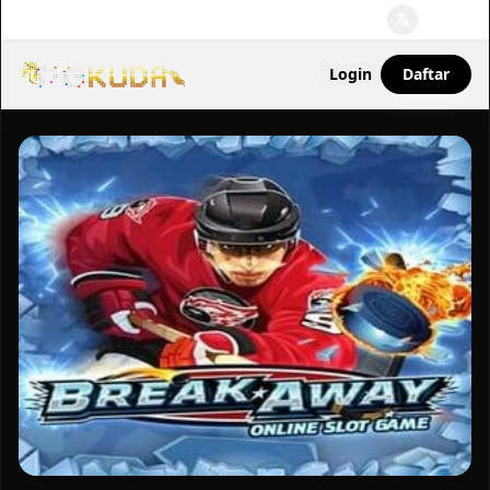
PGKUDA
Slot Gacor Terpercaya
Bahasa
Login
Daftar