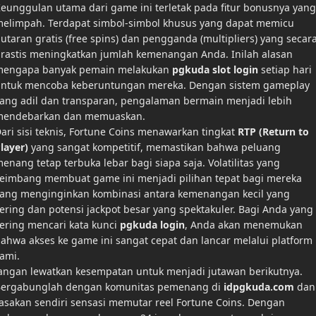
eunggulan utama dari game ini terletak pada fitur bonusnya yang
elimpah. Terdapat simbol-simbol khusus yang dapat memicu
utaran gratis (free spins) dan pengganda (multipliers) yang secar
rastis meningkatkan jumlah kemenangan Anda. Inilah alasan
mengapa banyak pemain melakukan
pgkuda slot login
setiap hari
ntuk mencoba keberuntungan mereka. Dengan sistem gameplay
ang adil dan transparan, pengalaman bermain menjadi lebih
mendebarkan dan memuaskan.
ari sisi teknis, Fortune Coins menawarkan tingkat
RTP (Return to
layer)
yang sangat kompetitif, memastikan bahwa peluang
enang tetap terbuka lebar bagi siapa saja. Volatilitas yang
eimbang membuat game ini menjadi pilihan tepat bagi mereka
ang menginginkan kombinasi antara kemenangan kecil yang
ering dan potensi jackpot besar yang spektakuler. Bagi Anda yang
ering mencari kata kunci
pgkuda login
, Anda akan menemukan
ahwa akses ke game ini sangat cepat dan lancar melalui platform
ami.
angan lewatkan kesempatan untuk menjadi jutawan berikutnya.
ergabunglah dengan komunitas pemenang di
idpgkuda.com
dan
asakan sendiri sensasi memutar reel Fortune Coins. Dengan