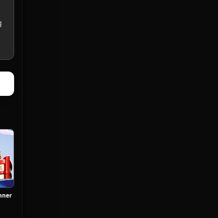
g
nner