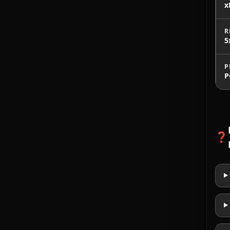
x
R
5
P
P
❓