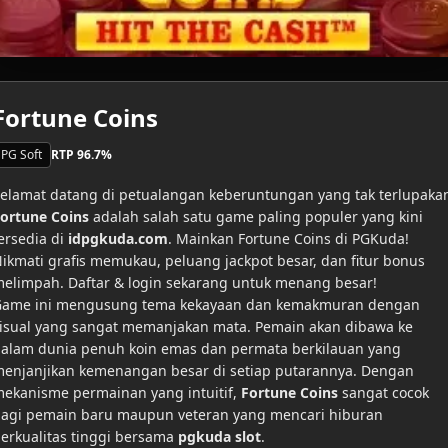
▶
Fortune Coins
PG Soft
RTP 96.7%
elamat datang di petualangan keberuntungan yang tak terlupaka
ortune Coins
adalah salah satu game paling populer yang kini
ersedia di
idpgkuda.com
. Mainkan Fortune Coins di PGKuda!
ikmati grafis memukau, peluang jackpot besar, dan fitur bonus
elimpah. Daftar & login sekarang untuk menang besar!
ame ini mengusung tema kekayaan dan kemakmuran dengan
isual yang sangat memanjakan mata. Pemain akan dibawa ke
alam dunia penuh koin emas dan permata berkilauan yang
enjanjikan kemenangan besar di setiap putarannya. Dengan
ekanisme permainan yang intuitif,
Fortune Coins
sangat cocok
agi pemain baru maupun veteran yang mencari hiburan
erkualitas tinggi bersama
pgkuda slot
.