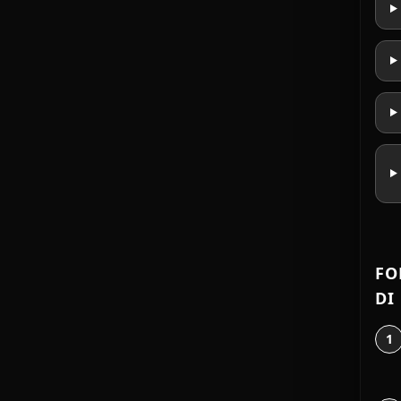
FO
DI
1