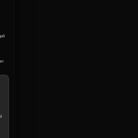
ali
an
a
l