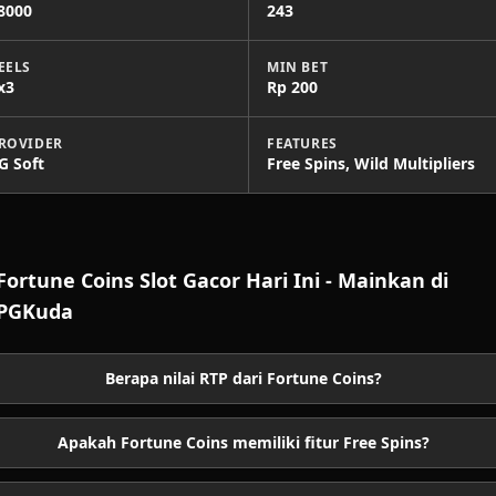
8000
243
EELS
MIN BET
x3
Rp 200
ROVIDER
FEATURES
G Soft
Free Spins, Wild Multipliers
Fortune Coins Slot Gacor Hari Ini - Mainkan di
PGKuda
Berapa nilai RTP dari Fortune Coins?
Apakah Fortune Coins memiliki fitur Free Spins?