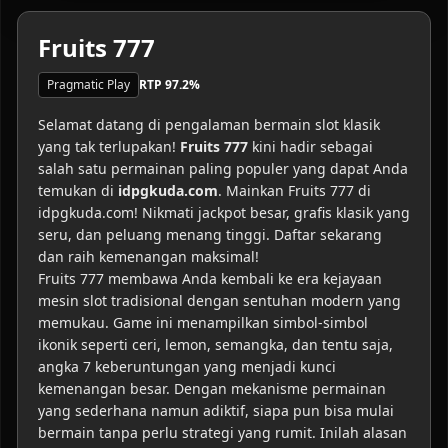
▶
Fruits 777
Pragmatic Play
RTP 97.2%
Selamat datang di pengalaman bermain slot klasik
yang tak terlupakan!
Fruits 777
kini hadir sebagai
salah satu permainan paling populer yang dapat Anda
temukan di
idpgkuda.com
. Mainkan Fruits 777 di
idpgkuda.com! Nikmati jackpot besar, grafis klasik yang
seru, dan peluang menang tinggi. Daftar sekarang
dan raih kemenangan maksimal!
Fruits 777 membawa Anda kembali ke era kejayaan
mesin slot tradisional dengan sentuhan modern yang
memukau. Game ini menampilkan simbol-simbol
ikonik seperti ceri, lemon, semangka, dan tentu saja,
angka 7 keberuntungan yang menjadi kunci
kemenangan besar. Dengan mekanisme permainan
yang sederhana namun adiktif, siapa pun bisa mulai
bermain tanpa perlu strategi yang rumit. Inilah alasan