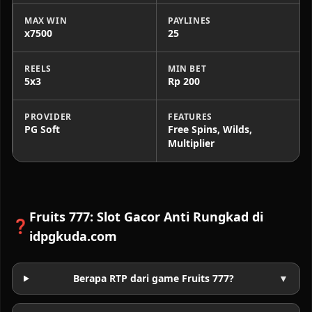
MAX WIN
PAYLINES
x7500
25
REELS
MIN BET
5x3
Rp 200
PROVIDER
FEATURES
PG Soft
Free Spins, Wilds,
Multiplier
Fruits 777: Slot Gacor Anti Rungkad di
❓
idpgkuda.com
Berapa RTP dari game Fruits 777?
▼