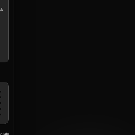
uk
ng lalu