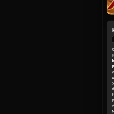
S
s
b
P
y
u
S
d
F
p
A
t