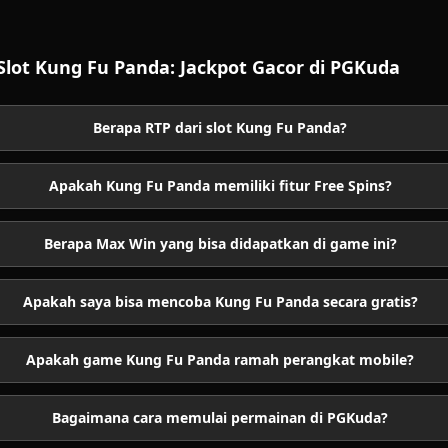
Slot Kung Fu Panda: Jackpot Gacor di PGKuda
Berapa RTP dari slot Kung Fu Panda?
Apakah Kung Fu Panda memiliki fitur Free Spins?
Berapa Max Win yang bisa didapatkan di game ini?
Apakah saya bisa mencoba Kung Fu Panda secara gratis?
Apakah game Kung Fu Panda ramah perangkat mobile?
Bagaimana cara memulai permainan di PGKuda?