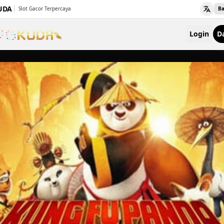
UDA
Slot Gacor Terpercaya
B
Login
D