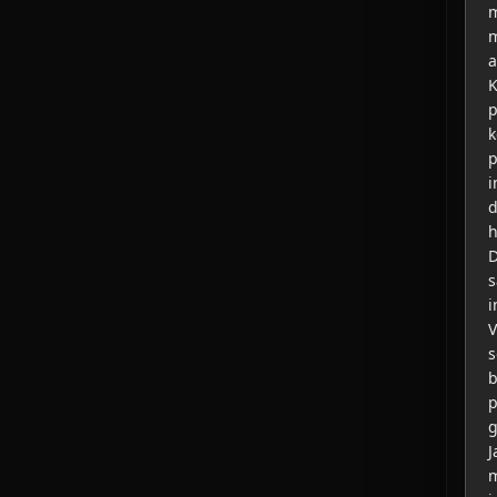
m
a
K
p
k
p
i
d
h
D
s
i
V
s
b
g
J
m