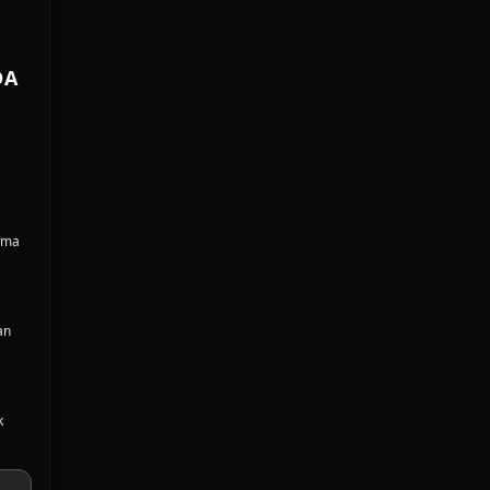
DA
ema
an
k