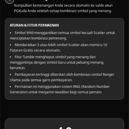
Kumpulkan kemenangan Anda secara otomatis ke saldo akun
PGKuda Anda setelah setiap kombinasi simbol yang menang.
ATURAN & FITUR PERMAINAN
Simbol Wild menggantikan semua simbol kecuali Scatter untuk
menciptakan kombinasi pemenang.
Mendaratkan 3 atau lebih simbol Scatter akan memicu 10
Putaran Gratis secara otomatis.
Fitur Tumble menghapus simbol yang menang dan
menggantinya dengan simbol baru untuk peluang menang
beruntun.
Pembayaran tertinggi diberikan oleh kombinasi simbol Ranger
Utama pada semua garis pembayaran.
Permainan ini menggunakan sistem RNG (Random Number
Generator) untuk menjamin keadilan bagi semua pemain.
Rating & Ulasan Pemain