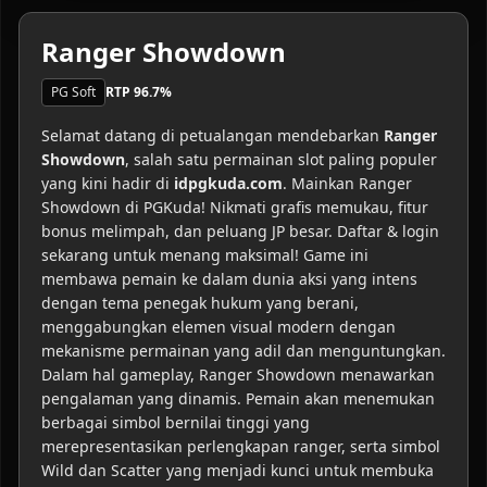
▶
Ranger Showdown
PG Soft
RTP 96.7%
Selamat datang di petualangan mendebarkan
Ranger
Showdown
, salah satu permainan slot paling populer
yang kini hadir di
idpgkuda.com
. Mainkan Ranger
Showdown di PGKuda! Nikmati grafis memukau, fitur
bonus melimpah, dan peluang JP besar. Daftar & login
sekarang untuk menang maksimal! Game ini
membawa pemain ke dalam dunia aksi yang intens
dengan tema penegak hukum yang berani,
menggabungkan elemen visual modern dengan
mekanisme permainan yang adil dan menguntungkan.
Dalam hal gameplay, Ranger Showdown menawarkan
pengalaman yang dinamis. Pemain akan menemukan
berbagai simbol bernilai tinggi yang
merepresentasikan perlengkapan ranger, serta simbol
Wild dan Scatter yang menjadi kunci untuk membuka