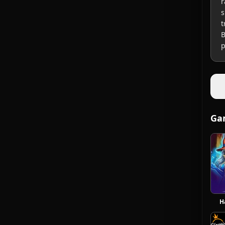
r
s
t
B
p
Ga
H