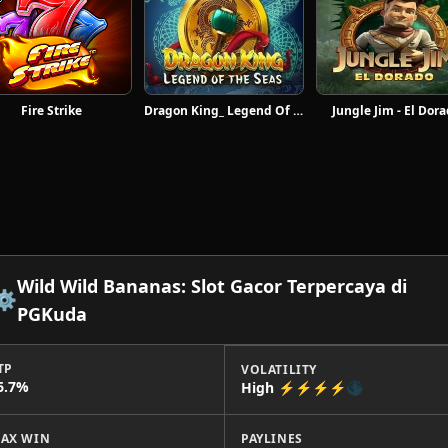
Fire Strike
Dragon King_ Legend Of The Seas
Jungle Jim - El Dor
Wild Wild Bananas: Slot Gacor Terpercaya di
⚙️
PGKuda
TP
VOLATILITY
6.7%
High ⚡⚡⚡⚡🌑
AX WIN
PAYLINES