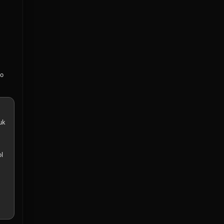
do
uk
l