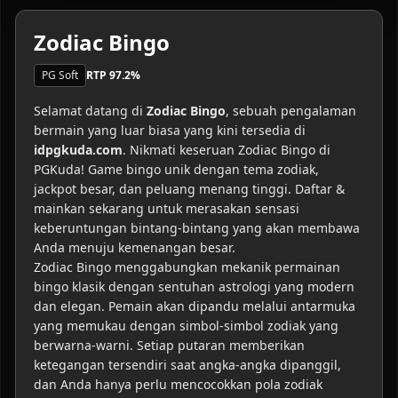
▶
Zodiac Bingo
PG Soft
RTP 97.2%
Selamat datang di
Zodiac Bingo
, sebuah pengalaman
bermain yang luar biasa yang kini tersedia di
idpgkuda.com
. Nikmati keseruan Zodiac Bingo di
PGKuda! Game bingo unik dengan tema zodiak,
jackpot besar, dan peluang menang tinggi. Daftar &
mainkan sekarang untuk merasakan sensasi
keberuntungan bintang-bintang yang akan membawa
Anda menuju kemenangan besar.
Zodiac Bingo menggabungkan mekanik permainan
bingo klasik dengan sentuhan astrologi yang modern
dan elegan. Pemain akan dipandu melalui antarmuka
yang memukau dengan simbol-simbol zodiak yang
berwarna-warni. Setiap putaran memberikan
ketegangan tersendiri saat angka-angka dipanggil,
dan Anda hanya perlu mencocokkan pola zodiak